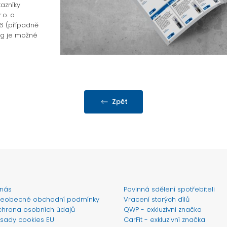
azníky
.o. a
26 (případně
og je možné
Zpět
nás
Povinná sdělení spotřebiteli
eobecné obchodní podmínky
Vracení starých dílů
hrana osobních údajů
QWP - exkluzivní značka
sady cookies EU
CarFit - exkluzivní značka