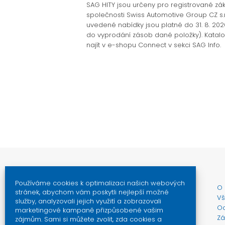
SAG HITY jsou určeny pro registrované zák
společnosti Swiss Automotive Group CZ s.r
uvedené nabídky jsou platné do 31. 8. 20
do vyprodání zásob dané položky). Katal
najít v e-shopu Connect v sekci SAG Info.
Používáme cookies k optimalizaci našich webových
O 
stránek, abychom vám poskytli nejlepší možné
Vš
služby, analyzovali jejich využití a zobrazovali
Oc
marketingové kampaně přizpůsobené vašim
Zá
zájmům. Sami si můžete zvolit, zda cookies a