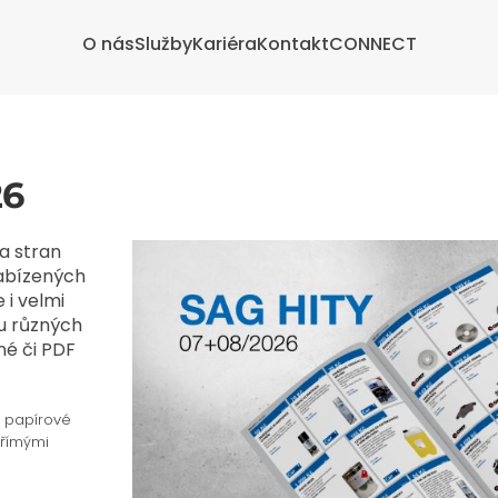
O nás
Služby
Kariéra
Kontakt
CONNECT
26
a stran
nabízených
 i velmi
u různých
né či PDF
v papírové
přímými