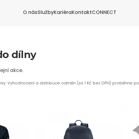
O nás
Služby
Kariéra
Kontakt
CONNECT
do dílny
ejní akce.
isy. Vyhodnocení a distribuce odměn (za 1 Kč bez DPH) proběhne po s